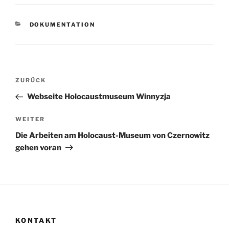
KATEGORIEN
DOKUMENTATION
Beitragsnavigation
Vorheriger
ZURÜCK
Beitrag
Webseite Holocaustmuseum Winnyzja
Nächster
WEITER
Beitrag
Die Arbeiten am Holocaust-Museum von Czernowitz
gehen voran
KONTAKT