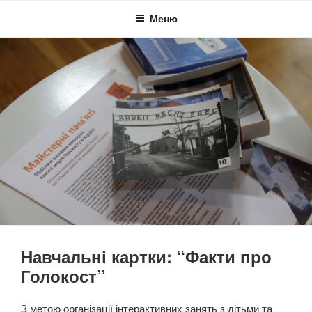
Перейти
Меню
до
вмісту
Навчальні картки: “Факти про
Голокост”
З метою організації інтерактивних занять з дітьми та