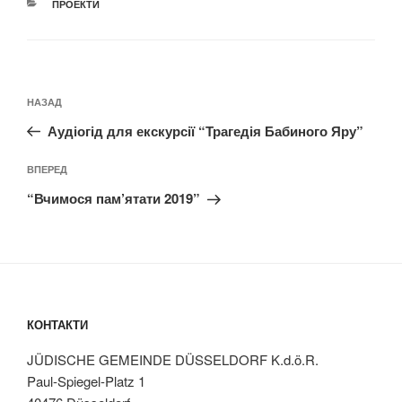
КАТЕГОРІЇ
ПРОЕКТИ
Навігація
Попередній
НАЗАД
записів
запис:
Аудіогід для екскурсії “Трагедія Бабиного Яру”
Наступний
ВПЕРЕД
запис
“Вчимося пам’ятати 2019”
КОНТАКТИ
JÜDISCHE GEMEINDE DÜSSELDORF K.d.ö.R.
Paul-Spiegel-Platz 1