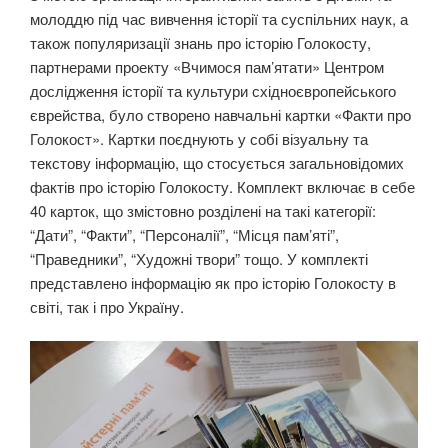
молоддю під час вивчення історії та суспільних наук, а
також популяризації знань про історію Голокосту,
партнерами проекту «Вчимося пам’ятати» Центром
дослідження історії та культури східноєвропейського
єврейства, було створено навчальні картки «Факти про
Голокост». Картки поєднують у собі візуальну та
текстову інформацію, що стосується загальновідомих
фактів про історію Голокосту. Комплект включає в себе
40 карток, що змістовно розділені на такі категорії:
“Дати”, “Факти”, “Персоналії”, “Місця пам’яті”,
“Праведники”, “Художні твори” тощо. У комплекті
представлено інформацію як про історію Голокосту в
світі, так і про Україну.