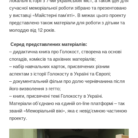
локальні історії з 7-ми українських міст, а також ідеї для
сучасної меморіальної роботи зібрано та презентовано
у виставці «Майстерні пам’яті». В межах цього проекту
представлено також матеріали для роботи з дітьми та
молоддю від 12 років.
Серед представлених матеріалів:
– дидактична книга про Голокост, створена на основі
спогадів, коміксів та архівних матеріалів;
– набір навчальних карток, присвячених різним
аспектам з історії Голокосту в Україні та Європі;
– документальний фільм про долю чернівчанина після
його визволення з гетто;
– книги, присвячені темі Голокосту в Україні.
Матеріали об’єднано на єдиній on-line платформі – так
званій «Меморіальній вікі», яка є невід’ємною частиною
проекту.