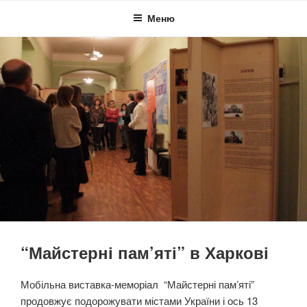
Перейти
Меню
до
вмісту
“Майстерні пам’яті” в Харкові
Мобільна виставка-меморіал “Майстерні пам’яті”
продовжує подорожувати містами України і ось 13