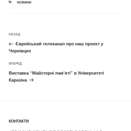
КАТЕГОРІЇ
НОВИНИ
Навігація
Попередній
НАЗАД
записів
запис:
Єврейський телеканал про наш проект у
Чернівцях
Наступний
ВПЕРЕД
запис
Виставка “Майстерні пам’яті” в Університеті
Каразіна
КОНТАКТИ