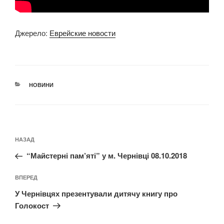
Джерело:
Еврейские новости
КАТЕГОРІЇ
НОВИНИ
Навігація
Попередній
НАЗАД
записів
запис:
“Майстерні пам’яті” у м. Чернівці 08.10.2018
Наступний
ВПЕРЕД
запис
У Чернівцях презентували дитячу книгу про
Голокост