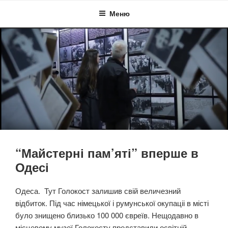
Перейти
Меню
до
вмісту
“Майстерні пам’яті” вперше в
Одесі
Одеса. Тут Голокост залишив свій величезний
відбиток. Під час німецької і румунської окупаціі в місті
було знищено близько 100 000 євреїв. Нещодавно в
місцевому музеї Голокосту представили освітній