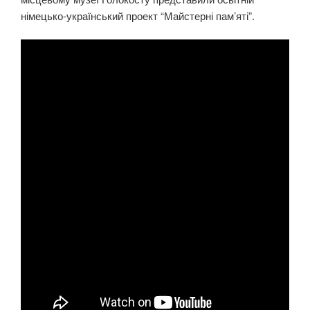
німецько-український проект “Майстерні пам’яті”.