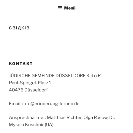
Zum
Menü
Inhalt
springen
СВІДКІВ
KONTAKT
JÜDISCHE GEMEINDE DÜSSELDORF K.d.ö.R.
Paul-Spiegel-Platz 1
40476 Düsseldorf
Email: info@erinnerung-lernen.de
Ansprechpartner: Matthias Richter, Olga Rosow, Dr.
Mykola Kuschnir (UA)