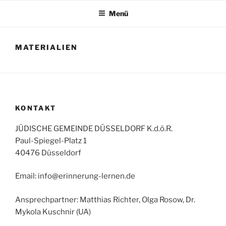
Zum
Menü
Inhalt
springen
MATERIALIEN
KONTAKT
JÜDISCHE GEMEINDE DÜSSELDORF K.d.ö.R.
Paul-Spiegel-Platz 1
40476 Düsseldorf
Email: info@erinnerung-lernen.de
Ansprechpartner: Matthias Richter, Olga Rosow, Dr.
Mykola Kuschnir (UA)