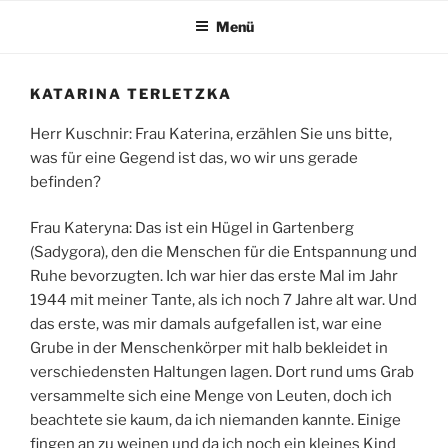
Zum
Menü
Inhalt
springen
KATARINA TERLETZKA
Herr Kuschnir: Frau Katerina, erzählen Sie uns bitte,
was für eine Gegend ist das, wo wir uns gerade
befinden?
Frau Kateryna: Das ist ein Hügel in Gartenberg
(Sadygora), den die Menschen für die Entspannung und
Ruhe bevorzugten. Ich war hier das erste Mal im Jahr
1944 mit meiner Tante, als ich noch 7 Jahre alt war. Und
das erste, was mir damals aufgefallen ist, war eine
Grube in der Menschenkörper mit halb bekleidet in
verschiedensten Haltungen lagen. Dort rund ums Grab
versammelte sich eine Menge von Leuten, doch ich
beachtete sie kaum, da ich niemanden kannte. Einige
fingen an zu weinen und da ich noch ein kleines Kind