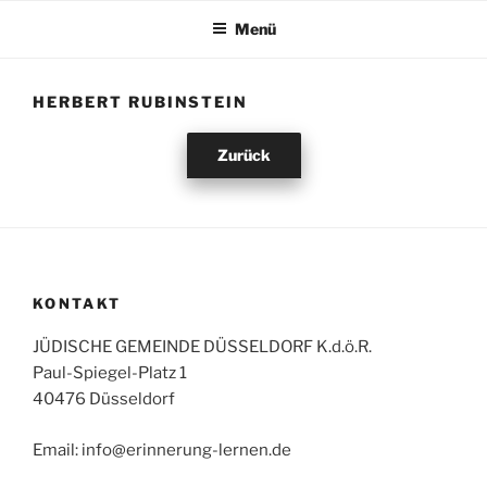
Zum
Menü
Inhalt
springen
HERBERT RUBINSTEIN
Zurück
KONTAKT
JÜDISCHE GEMEINDE DÜSSELDORF K.d.ö.R.
Paul-Spiegel-Platz 1
40476 Düsseldorf
Email: info@erinnerung-lernen.de