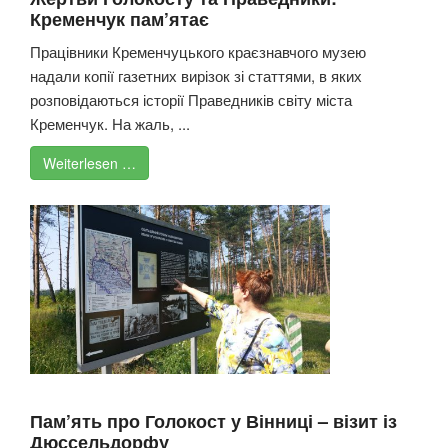
Кременчук пам’ятає
Працівники Кременчуцького краєзнавчого музею
надали копії газетних вирізок зі статтями, в яких
розповідаються історії Праведників світу міста
Кременчук. На жаль, ...
Weiterlesen …
Пам’ять про Голокост у Вінниці – візит із
Дюссельдорфу